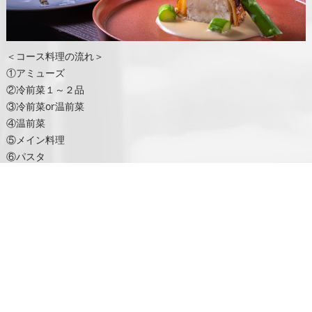
＜コース料理の流れ＞
①アミューズ
②冷前菜１～２品
③冷前菜or温前菜
④温前菜
⑤メイン料理
⑥パスタ
⑦ドルチェ（デザート）
⑧カフェ
9000円、13000円では品数、食材が当日の仕入れ状況により変更さ
れます。
季節のおまかせコース
¥13,000（税抜) 席料お一人様600円頂戴しております。