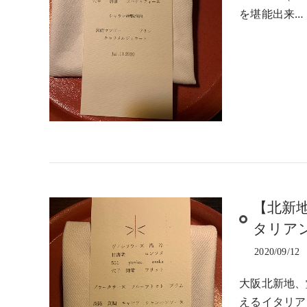
を堪能出来…
【北新
タリア
2020/09/12
大阪北新地、
えるイタリア