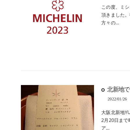
この度、ミシ
頂きました。
方々の…
北新地
2022/01/26
大阪北新地YU
2月20日ま
ア…