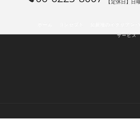
【定休日】日
ホーム
コンセプト
北新地のイタリアン･Y
サービス