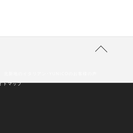
北新地のイタリアン･YUNiCOのお客様の声
イトマップ