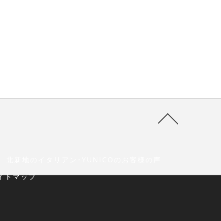
北新地のイタリアン･YUNiCOのお客様の声
イトマップ