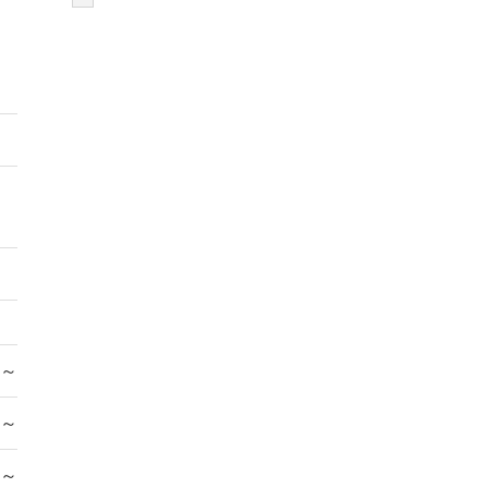
～
 ～
 ～
 ～